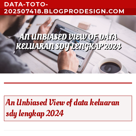
Skip to content
DATA-TOTO-
202507418.BLOGPRODESIGN.COM
AN UNBIASED VIEW OF DATA
KELUARAN SDY LENGKAP 2024
An Unbiased View of data keluaran
sdy lengkap 2024